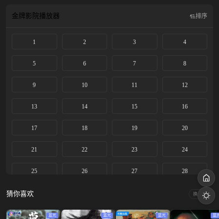
愫开始一个人的兵荒马乱，岑矜因为弟弟的陪伴走出阴霾。岑矜意外撞破少年心
事，嘴上拒绝实则早已动了真心...... 该剧改编自七宝酥同名小说。
金牌影院
播放器
排序
1
2
3
4
5
6
7
8
9
10
11
12
13
14
15
16
17
18
19
20
21
22
23
24
25
26
27
28
29
30
猜你喜欢
换一换
蓝光
蓝光
蓝光
蓝