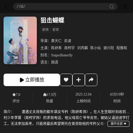
八仙！
狙击蝴蝶
剧情
爱情
导演：
黄天仁
俞波
主演：
陈妍希
周柯宇
刘芮麟
陈小纭
谢兴阳
程雅昭
别名：
SniperButterfly
语言：
国语
立即播放
2025.12.04
45分19秒
7.0
17.9万
评分
热度
上映时间
时间
简介：
遭遇丈夫背叛的都市飒女岑矜（陈妍希饰），在人生至暗时刻收到山
村少年李雾（周柯宇饰）的求助电话，他父母双亡爷爷去世，被姑父逼迫退学打
工，无法参加高考，只能将最后希望寄托在曾资助他的岑矜父母身
上。岑矜自告奋勇带李雾走出大山迎接新生活。朝夕相处中，李雾对姐姐萌生情