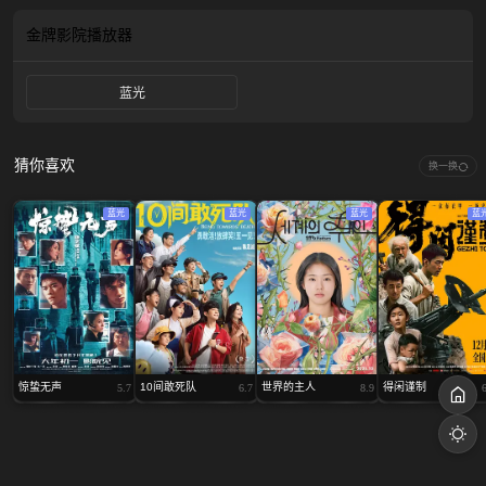
交出核心伪钞母版、彻底脱身时，女儿却被绑架要挟。绝境之下，他与谢家同放
下隔阂，联手出击，在宗族宗祠与民俗游行中展开终极血战，捣毁庞大伪钞帝
金牌影院
播放器
国，以热血捍卫正义与亲情。
蓝光
猜你喜欢
换一换
蓝光
蓝光
蓝光
蓝
惊蛰无声
10间敢死队
世界的主人
得闲谨制
5.7
6.7
8.9