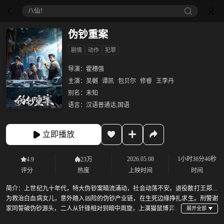
八仙！
伪钞重案
剧情
动作
犯罪
导演：
霍穗强
主演：
吴樾
谭凯
包贝尔
修睿
王李丹
别名：
未知
语言：
汉语普通话,国语
立即播放
2026.05.08
1小时36分46秒
4.9
23万
评分
热度
上映时间
时间
简介：
上世纪九十年代，特大伪钞案暗流涌动，社会动荡不安。退役散打王郑明
为救治白血病女儿，意外踏入凶险的伪钞产业链，在生死边缘挣扎求生。刑警谢
家同誓破伪钞源头，二人从针锋相对到暗中周旋，上演猫鼠博弈。
郑明在暴利与良知间反复拉扯，暗中向警方传递线索，试图戴罪立功。当他决心