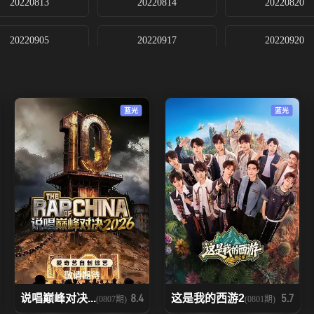
20220813
20220814
20220820
20220905
20220917
20220920
20221112
20221113
20221119
蓝光
蓝光
20221217
20221224
20230107
20230128
20230204
20230205
20230304
20230311
20230312
20230401
20230408
20230409
20230430
20230506
20230511
说唱巅峰对决...
这是我的西游2
8.4
5.7
(0807期)
(0801期)
20230603
20230610
20230617