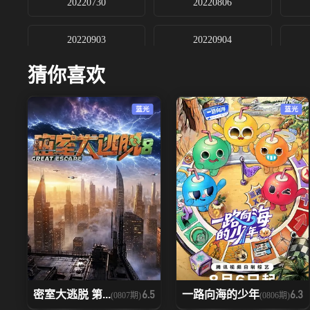
20220730
20220806
20220903
20220904
猜你喜欢
20221008
20221105
蓝光
蓝光
20221210
20221212
20230122
20230123
20230218
20230225
20230319
20230325
20230422
20230429
密室大逃脱 第...
一路向海的少年
6.5
6.3
(0807期)
(0806期)
20230521
20230527