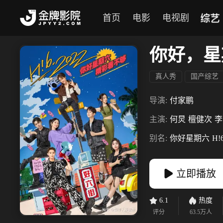
综艺
首页
电影
电视剧
你好，星
真人秀
国产综艺
导演:
付家鹏
主演:
何炅
檀健次
李
别名:
你好星期六
H!
立即播放
6.1
热度
评分
63.5万
人