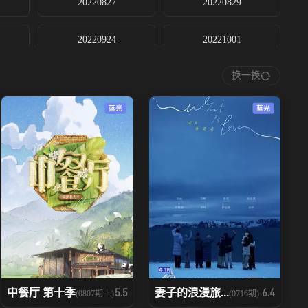
20220827
20220829
20220924
20221001
换一换
20221123
20221126
蓝光
蓝光
20230114
20230115
20230211
20230212
20230316
20230318
20230415
20230416
20230513
20230520
中餐厅 第十季
妻子的浪漫旅...
5.5
6.4
(0807期上)
(0716期)
20230624
20230701