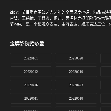
简介：
节目重点围绕艺人艺能的全面深度挖掘、精品表演
霄贤、王鹤棣、丁程鑫、杨迪、吴泽林等担任阶段性常驻
节构成，是一个集观众表达、主流表达、娱乐表达三位一
金牌影院
播放器
20220101
20250328
20220212
20220219
20220416
20220423
20220611
20220618