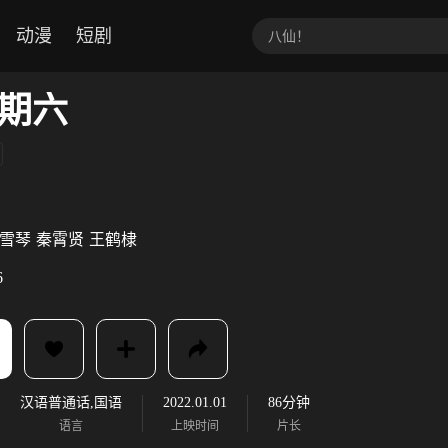
动漫
短剧
期六
雪琴
秦霄贤
王鹤棣
6
汉语普通话,国语
2022.01.01
86分钟
语言
上映时间
片长