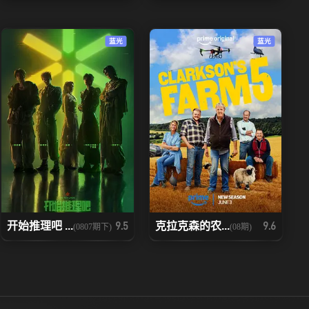
20230722
20230723
蓝光
蓝光
20230811
20230812
20230902
20230903
20231014
20231015
20231111
20231112
20231203
20231209
开始推理吧 ...
克拉克森的农...
9.5
9.6
(0807期下)
(08期)
20240113
20240120
20240212
20240214