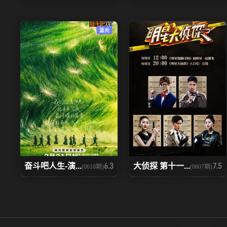
20230708
20230710
蓝光
20230729
20230802
20230813
20230819
20230909
20230916
20231021
20231022
20231118
20231119
奋斗吧人生-演...
大侦探 第十一...
6.3
7.5
(0610期)
(0607期)
20231216
20231223
20240127
20240128