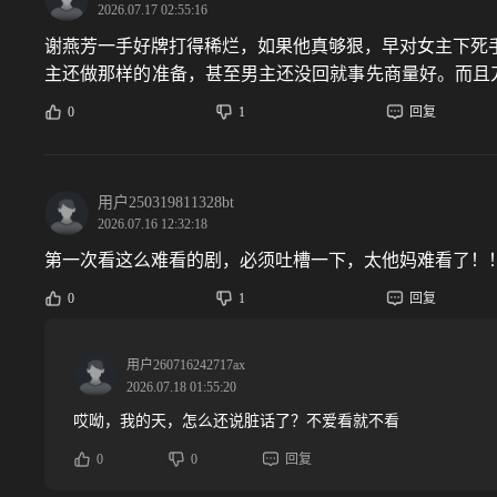
2026.07.17 02:55:16
谢燕芳一手好牌打得稀烂，如果他真够狠，早对女主下死
主还做那样的准备，甚至男主还没回就事先商量好。而且
毒誓，不成亲不生孩子，她也早就忘得一干二净。女主演
0
1
回复
用户250319811328bt
2026.07.16 12:32:18
第一次看这么难看的剧，必须吐槽一下，太他妈难看了！
0
1
回复
用户260716242717ax
2026.07.18 01:55:20
哎呦，我的天，怎么还说脏话了？不爱看就不看
0
0
回复