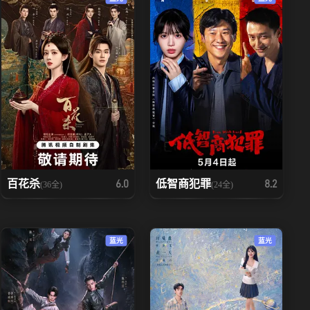
百花杀
低智商犯罪
6.0
8.2
(36全)
(24全)
蓝光
蓝光