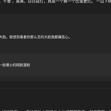
，千香 ，莫离，白日提灯，真是一个赛一个比谁更烂。 一边下
大脸。联想到看着你那么丑的大脸我都嫌恶心。
比较一些爆火的网剧漫剧