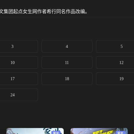
阅文集团起点女生网作者希行同名作品改编。
3
4
5
10
11
12
17
18
19
24
蓝光
蓝光