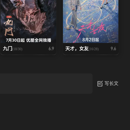
九门
天才，女友
6.9
9.6
(18/30)
(16/28)
写长文