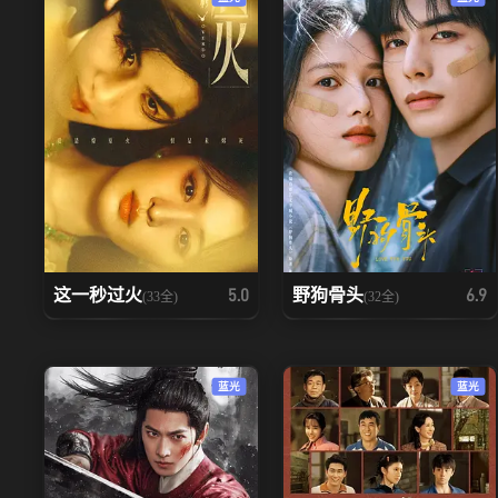
这一秒过火
野狗骨头
5.0
6.9
(33全)
(32全)
蓝光
蓝光