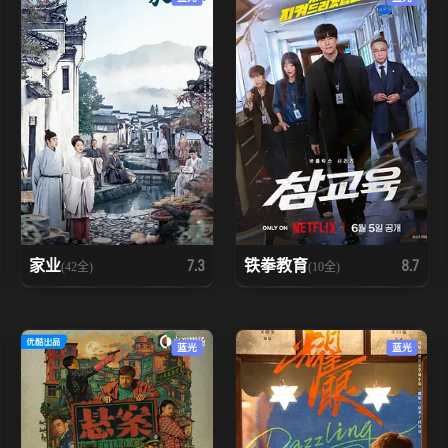
家业
铁拳教育
7.3
8.7
(42全)
(10全)
蓝光
蓝光