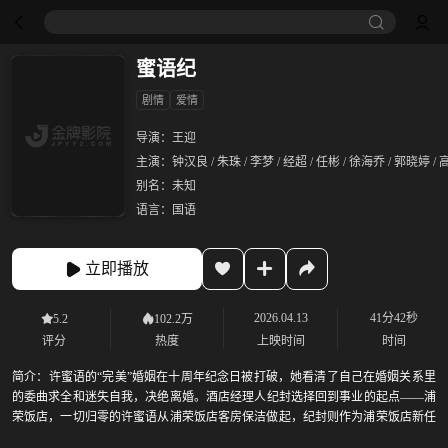
蜜语纪
剧情
爱情
导演：
王迎
主演：
钟汉良 / 朱珠 / 李梦 / 经超 / 任彬 / 徐海乔 / 郭晓婷 /
别名：
未知
语言：
国语
立即播放
2026.04.13
41分42秒
5.2
102.2万
评分
热度
上映时间
时间
简介：
许蜜语的“完美”婚姻在十周年纪念日被打破，她看清了自己在婚姻关系里
的委曲求全和迷失自我，决绝离婚。酒店经理人纪封选择回到事业的起点——浦
荣饭店，一切归零的许蜜语从浦荣饭店客房保洁做起，纪封则作为浦荣饭店新任
总经理正式亮相。两人携手面对职场挑战，从同舟共济到爱意萌生，收获美满爱